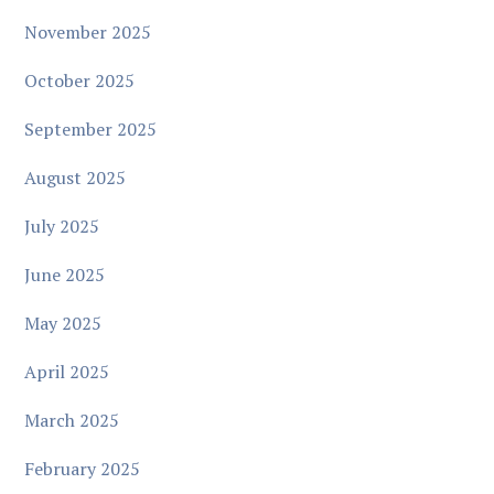
November 2025
October 2025
September 2025
August 2025
July 2025
June 2025
May 2025
April 2025
March 2025
February 2025