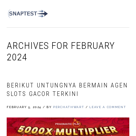
Skip
Skip
Skip
to
to
to
MENU
primary
main
primary
navigation
content
sidebar
ARCHIVES FOR FEBRUARY
2024
BERIKUT UNTUNGNYA BERMAIN AGEN
SLOTS GACOR TERKINI
FEBRUARY 5, 2024
/
BY
PERCHATHWART
/
LEAVE A COMMENT