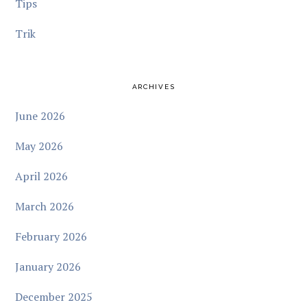
Tips
Trik
ARCHIVES
June 2026
May 2026
April 2026
March 2026
February 2026
January 2026
December 2025