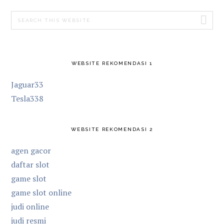
PRIMARY
Search
SIDEBAR
this
website
WEBSITE REKOMENDASI 1
Jaguar33
Tesla338
WEBSITE REKOMENDASI 2
agen gacor
daftar slot
game slot
game slot online
judi online
judi resmi