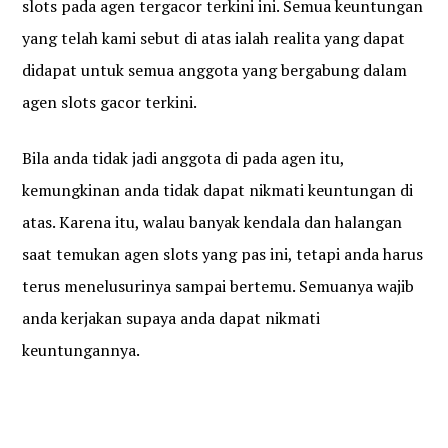
slots pada agen tergacor terkini ini. Semua keuntungan
yang telah kami sebut di atas ialah realita yang dapat
didapat untuk semua anggota yang bergabung dalam
agen slots gacor terkini.
Bila anda tidak jadi anggota di pada agen itu,
kemungkinan anda tidak dapat nikmati keuntungan di
atas. Karena itu, walau banyak kendala dan halangan
saat temukan agen slots yang pas ini, tetapi anda harus
terus menelusurinya sampai bertemu. Semuanya wajib
anda kerjakan supaya anda dapat nikmati
keuntungannya.