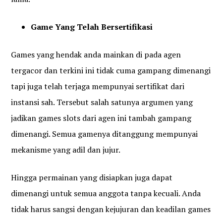
Game Yang Telah Bersertifikasi
Games yang hendak anda mainkan di pada agen
tergacor dan terkini ini tidak cuma gampang dimenangi
tapi juga telah terjaga mempunyai sertifikat dari
instansi sah. Tersebut salah satunya argumen yang
jadikan games slots dari agen ini tambah gampang
dimenangi. Semua gamenya ditanggung mempunyai
mekanisme yang adil dan jujur.
Hingga permainan yang disiapkan juga dapat
dimenangi untuk semua anggota tanpa kecuali. Anda
tidak harus sangsi dengan kejujuran dan keadilan games