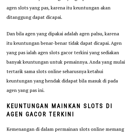
agen slots yang pas, karena itu keuntungan akan
ditanggung dapat dicapai.
Dan bila agen yang dipakai adalah agen palsu, karena
itu keuntungan benar-benar tidak dapat dicapai. Agen
yang pas ialah agen slots gacor terkini yang sediakan
banyak keuntungan untuk pemainnya. Anda yang mulai
tertarik sama slots online seharusnya ketahui
keuntungan yang hendak didapat bila masuk di pada
agen yang pas ini.
KEUNTUNGAN MAINKAN SLOTS DI
AGEN GACOR TERKINI
Kemenangan di dalam permainan slots online memang