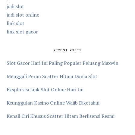
judi slot
judi slot online
link slot
link slot gacor
RECENT POSTS
Slot Gacor Hari Ini Paling Populer Peluang Maxwin
Menggali Peran Scatter Hitam Dunia Slot
Eksplorasi Link Slot Online Hari Ini
Keunggulan Kasino Online Wajib Diketahui
Kenali Ciri Khusus Scatter Hitam Berlisensi Resmi