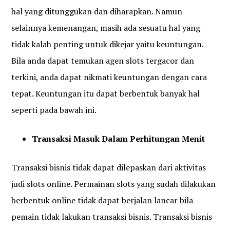
hal yang ditunggukan dan diharapkan. Namun
selainnya kemenangan, masih ada sesuatu hal yang
tidak kalah penting untuk dikejar yaitu keuntungan.
Bila anda dapat temukan agen slots tergacor dan
terkini, anda dapat nikmati keuntungan dengan cara
tepat. Keuntungan itu dapat berbentuk banyak hal
seperti pada bawah ini.
Transaksi Masuk Dalam Perhitungan Menit
Transaksi bisnis tidak dapat dilepaskan dari aktivitas
judi slots online. Permainan slots yang sudah dilakukan
berbentuk online tidak dapat berjalan lancar bila
pemain tidak lakukan transaksi bisnis. Transaksi bisnis