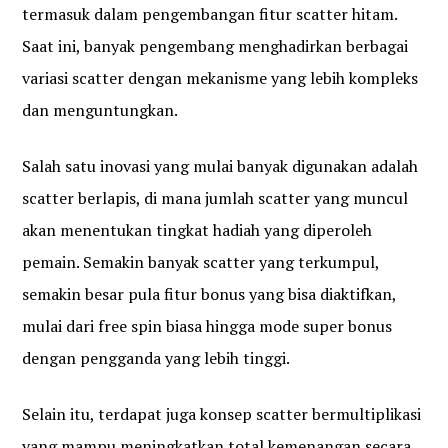
termasuk dalam pengembangan fitur scatter hitam.
Saat ini, banyak pengembang menghadirkan berbagai
variasi scatter dengan mekanisme yang lebih kompleks
dan menguntungkan.
Salah satu inovasi yang mulai banyak digunakan adalah
scatter berlapis, di mana jumlah scatter yang muncul
akan menentukan tingkat hadiah yang diperoleh
pemain. Semakin banyak scatter yang terkumpul,
semakin besar pula fitur bonus yang bisa diaktifkan,
mulai dari free spin biasa hingga mode super bonus
dengan pengganda yang lebih tinggi.
Selain itu, terdapat juga konsep scatter bermultiplikasi
yang mampu meningkatkan total kemenangan secara