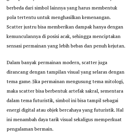
berbeda dari simbol lainnya yang harus membentuk
pola tertentu untuk menghasilkan kemenangan.
Scatter justru bisa memberikan dampak hanya dengan
kemunculannya di posisi acak, sehingga menciptakan
sensasi permainan yang lebih bebas dan penuh kejutan.
Dalam banyak permainan modern, scatter juga
dirancang dengan tampilan visual yang selaras dengan
tema game. Jika permainan mengusung tema mitologi,
maka scatter bisa berbentuk artefak sakral, sementara
dalam tema futuristik, simbol ini bisa tampil sebagai
energi digital atau objek bercahaya yang futuristik. Hal
ini menambah daya tarik visual sekaligus memperkuat
pengalaman bermain.