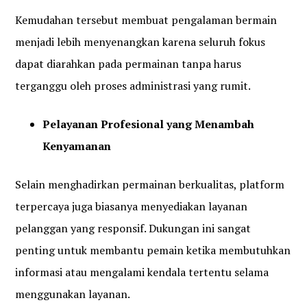
Kemudahan tersebut membuat pengalaman bermain
menjadi lebih menyenangkan karena seluruh fokus
dapat diarahkan pada permainan tanpa harus
terganggu oleh proses administrasi yang rumit.
Pelayanan Profesional yang Menambah
Kenyamanan
Selain menghadirkan permainan berkualitas, platform
terpercaya juga biasanya menyediakan layanan
pelanggan yang responsif. Dukungan ini sangat
penting untuk membantu pemain ketika membutuhkan
informasi atau mengalami kendala tertentu selama
menggunakan layanan.