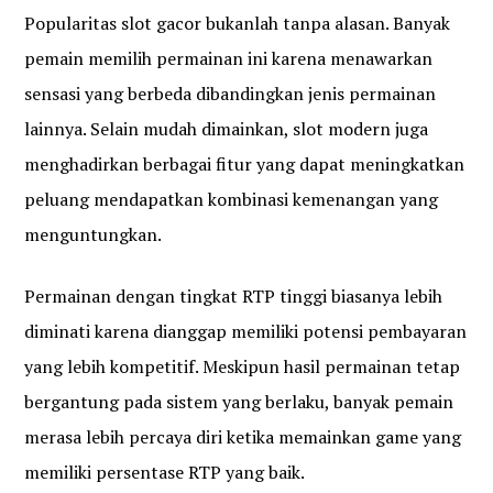
Popularitas slot gacor bukanlah tanpa alasan. Banyak
pemain memilih permainan ini karena menawarkan
sensasi yang berbeda dibandingkan jenis permainan
lainnya. Selain mudah dimainkan, slot modern juga
menghadirkan berbagai fitur yang dapat meningkatkan
peluang mendapatkan kombinasi kemenangan yang
menguntungkan.
Permainan dengan tingkat RTP tinggi biasanya lebih
diminati karena dianggap memiliki potensi pembayaran
yang lebih kompetitif. Meskipun hasil permainan tetap
bergantung pada sistem yang berlaku, banyak pemain
merasa lebih percaya diri ketika memainkan game yang
memiliki persentase RTP yang baik.