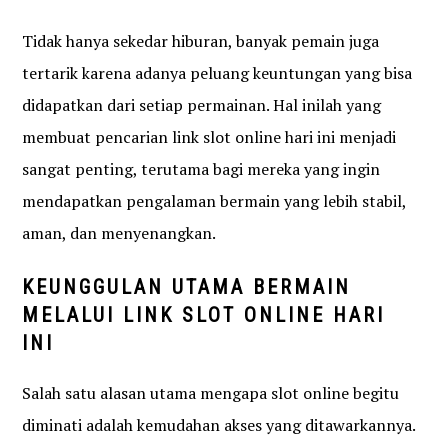
Tidak hanya sekedar hiburan, banyak pemain juga
tertarik karena adanya peluang keuntungan yang bisa
didapatkan dari setiap permainan. Hal inilah yang
membuat pencarian link slot online hari ini menjadi
sangat penting, terutama bagi mereka yang ingin
mendapatkan pengalaman bermain yang lebih stabil,
aman, dan menyenangkan.
KEUNGGULAN UTAMA BERMAIN
MELALUI LINK SLOT ONLINE HARI
INI
Salah satu alasan utama mengapa slot online begitu
diminati adalah kemudahan akses yang ditawarkannya.