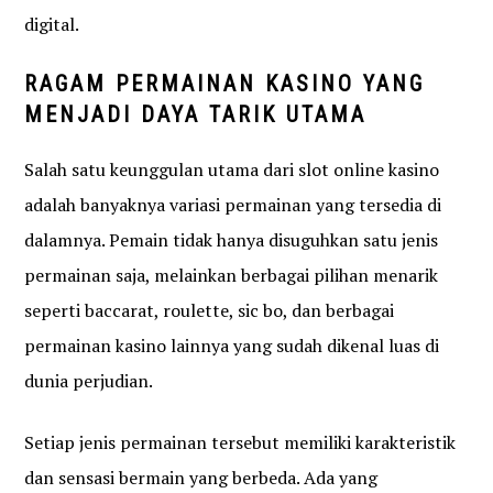
digital.
RAGAM PERMAINAN KASINO YANG
MENJADI DAYA TARIK UTAMA
Salah satu keunggulan utama dari slot online kasino
adalah banyaknya variasi permainan yang tersedia di
dalamnya. Pemain tidak hanya disuguhkan satu jenis
permainan saja, melainkan berbagai pilihan menarik
seperti baccarat, roulette, sic bo, dan berbagai
permainan kasino lainnya yang sudah dikenal luas di
dunia perjudian.
Setiap jenis permainan tersebut memiliki karakteristik
dan sensasi bermain yang berbeda. Ada yang