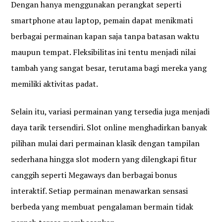
Dengan hanya menggunakan perangkat seperti
smartphone atau laptop, pemain dapat menikmati
berbagai permainan kapan saja tanpa batasan waktu
maupun tempat. Fleksibilitas ini tentu menjadi nilai
tambah yang sangat besar, terutama bagi mereka yang
memiliki aktivitas padat.
Selain itu, variasi permainan yang tersedia juga menjadi
daya tarik tersendiri. Slot online menghadirkan banyak
pilihan mulai dari permainan klasik dengan tampilan
sederhana hingga slot modern yang dilengkapi fitur
canggih seperti Megaways dan berbagai bonus
interaktif. Setiap permainan menawarkan sensasi
berbeda yang membuat pengalaman bermain tidak