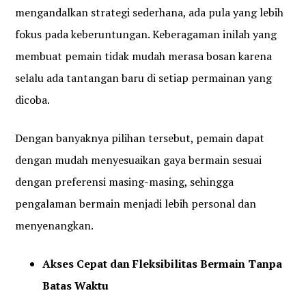
mengandalkan strategi sederhana, ada pula yang lebih
fokus pada keberuntungan. Keberagaman inilah yang
membuat pemain tidak mudah merasa bosan karena
selalu ada tantangan baru di setiap permainan yang
dicoba.
Dengan banyaknya pilihan tersebut, pemain dapat
dengan mudah menyesuaikan gaya bermain sesuai
dengan preferensi masing-masing, sehingga
pengalaman bermain menjadi lebih personal dan
menyenangkan.
Akses Cepat dan Fleksibilitas Bermain Tanpa
Batas Waktu