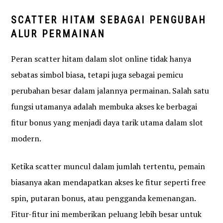
SCATTER HITAM SEBAGAI PENGUBAH
ALUR PERMAINAN
Peran scatter hitam dalam slot online tidak hanya
sebatas simbol biasa, tetapi juga sebagai pemicu
perubahan besar dalam jalannya permainan. Salah satu
fungsi utamanya adalah membuka akses ke berbagai
fitur bonus yang menjadi daya tarik utama dalam slot
modern.
Ketika scatter muncul dalam jumlah tertentu, pemain
biasanya akan mendapatkan akses ke fitur seperti free
spin, putaran bonus, atau pengganda kemenangan.
Fitur-fitur ini memberikan peluang lebih besar untuk