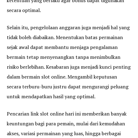
ketentuan yang berlaku agar bonus dapat digunakan
secara optimal.
Selain itu, pengelolaan anggaran juga menjadi hal yang
tidak boleh diabaikan. Menentukan batas permainan
sejak awal dapat membantu menjaga pengalaman
bermain tetap menyenangkan tanpa menimbulkan
risiko berlebihan.
Kesabaran juga menjadi kunci penting
dalam bermain slot online. Mengambil keputusan
secara terburu-buru justru dapat mengurangi peluang
untuk mendapatkan hasil yang optimal.
Pencarian link slot online hari ini memberikan banyak
keuntungan bagi para pemain, mulai dari kemudahan
akses, variasi permainan yang luas, hingga berbagai