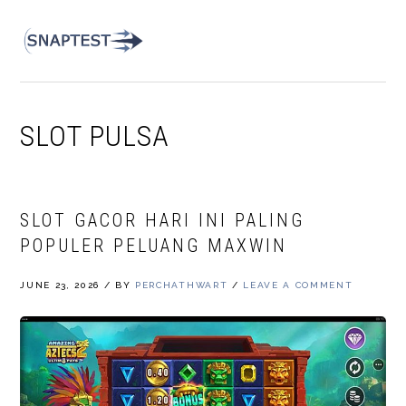
Skip
Skip
Skip
to
to
to
MENU
primary
main
primary
navigation
content
sidebar
SLOT PULSA
SLOT GACOR HARI INI PALING
POPULER PELUANG MAXWIN
JUNE 23, 2026
/
BY
PERCHATHWART
/
LEAVE A COMMENT