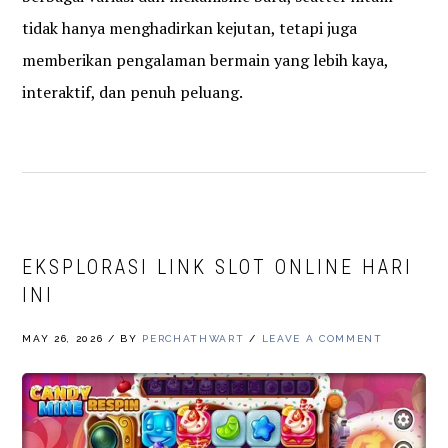
tidak hanya menghadirkan kejutan, tetapi juga
memberikan pengalaman bermain yang lebih kaya,
interaktif, dan penuh peluang.
EKSPLORASI LINK SLOT ONLINE HARI
INI
MAY 26, 2026
/
BY
PERCHATHWART
/
LEAVE A COMMENT