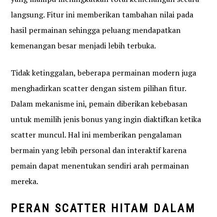
langsung. Fitur ini memberikan tambahan nilai pada
hasil permainan sehingga peluang mendapatkan
kemenangan besar menjadi lebih terbuka.
Tidak ketinggalan, beberapa permainan modern juga
menghadirkan scatter dengan sistem pilihan fitur.
Dalam mekanisme ini, pemain diberikan kebebasan
untuk memilih jenis bonus yang ingin diaktifkan ketika
scatter muncul. Hal ini memberikan pengalaman
bermain yang lebih personal dan interaktif karena
pemain dapat menentukan sendiri arah permainan
mereka.
PERAN SCATTER HITAM DALAM