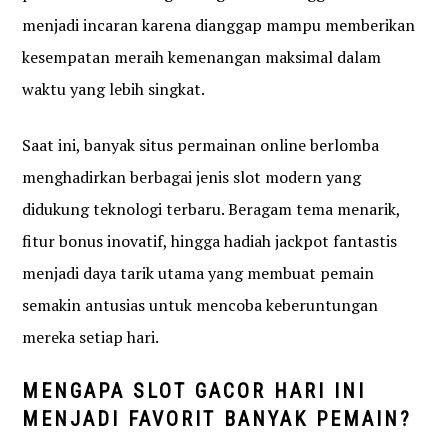
menjadi incaran karena dianggap mampu memberikan
kesempatan meraih kemenangan maksimal dalam
waktu yang lebih singkat.
Saat ini, banyak situs permainan online berlomba
menghadirkan berbagai jenis slot modern yang
didukung teknologi terbaru. Beragam tema menarik,
fitur bonus inovatif, hingga hadiah jackpot fantastis
menjadi daya tarik utama yang membuat pemain
semakin antusias untuk mencoba keberuntungan
mereka setiap hari.
MENGAPA SLOT GACOR HARI INI
MENJADI FAVORIT BANYAK PEMAIN?