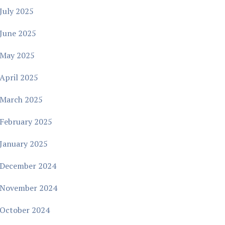
July 2025
June 2025
May 2025
April 2025
March 2025
February 2025
January 2025
December 2024
November 2024
October 2024