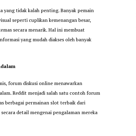
a yang tidak kalah penting. Banyak pemain
ual seperti cuplikan kemenangan besar,
kemas secara menarik. Hal ini membuat
informasi yang mudah diakses oleh banyak
endalam
namis, forum diskusi online menawarkan
lam. Reddit menjadi salah satu contoh forum
 berbagai permainan slot terbaik dari
usi secara detail mengenai pengalaman mereka