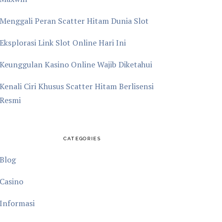
Menggali Peran Scatter Hitam Dunia Slot
Eksplorasi Link Slot Online Hari Ini
Keunggulan Kasino Online Wajib Diketahui
Kenali Ciri Khusus Scatter Hitam Berlisensi
Resmi
CATEGORIES
Blog
Casino
Informasi