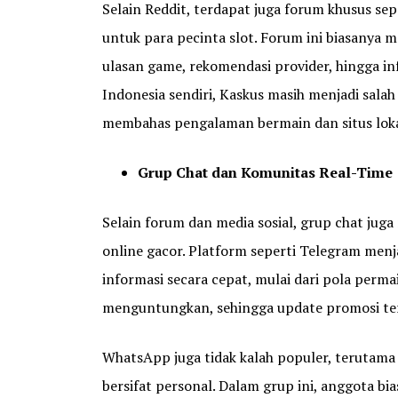
Selain Reddit, terdapat juga forum khusus se
untuk para pecinta slot. Forum ini biasanya me
ulasan game, rekomendasi provider, hingga i
Indonesia sendiri, Kaskus masih menjadi salah
membahas pengalaman bermain dan situs lok
Grup Chat dan Komunitas Real-Time
Selain forum dan media sosial, grup chat jug
online gacor. Platform seperti Telegram menj
informasi secara cepat, mulai dari pola perm
menguntungkan, sehingga update promosi te
WhatsApp juga tidak kalah populer, terutama
bersifat personal. Dalam grup ini, anggota bia