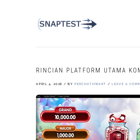
Skip
Skip
Skip
to
to
to
primary
main
primary
navigation
content
sidebar
RINCIAN PLATFORM UTAMA KO
APRIL 4, 2026
/
BY
PERCHATHWART
/
LEAVE A COM