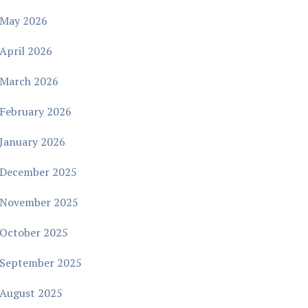
May 2026
April 2026
March 2026
February 2026
January 2026
December 2025
November 2025
October 2025
September 2025
August 2025