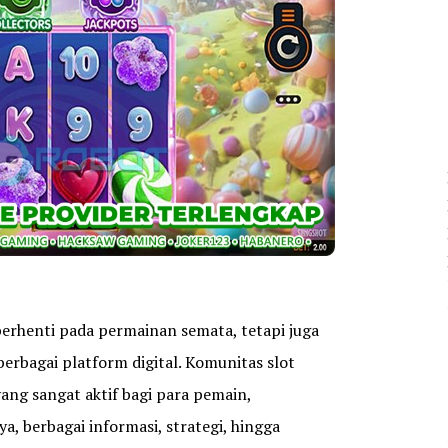
berhenti pada permainan semata, tetapi juga
erbagai platform digital. Komunitas slot
yang sangat aktif bagi para pemain,
a, berbagai informasi, strategi, hingga