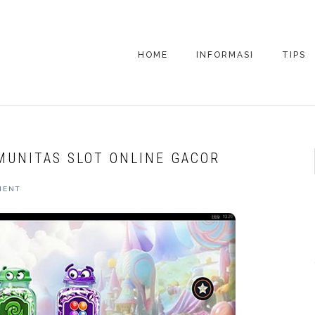
HOME
INFORMASI
TIPS
JUDI ONLINE
SLOT PULSA
MUNITAS SLOT ONLINE GACOR
SLOT ONLINE
MENT
CASINO
SPORTSBOOK
POKER
TOGEL
FISHING GAMES