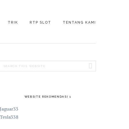
TRIK
RTP SLOT
TENTANG KAMI
PRIMARY
Search
SIDEBAR
this
website
WEBSITE REKOMENDASI 1
Jaguar33
Tesla338