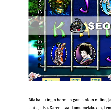
Bila kamu ingin bermain games slots online,
slots palsu. Karena saat kamu melakukan, k