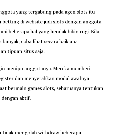
ggota yang tergabung pada agen slots itu
 betting di website judi slots dengan anggota
mi beberapa hal yang hendak bikin rugi. Bila
anyak, coba lihat secara baik apa
n tipuan situs saja.
ngin menipu anggotanya. Mereka memberi
register dan menyerahkan modal awalnya
 saat bermain games slots, seharusnya tentukan
dengan aktif.
su tidak mengolah withdraw beberapa