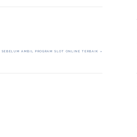
 SEBELUM AMBIL PROGRAM SLOT ONLINE TERBAIK »