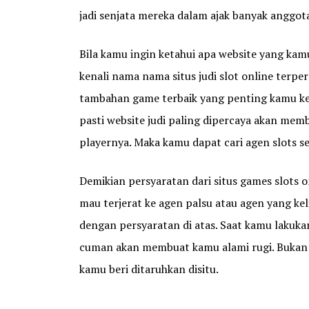
jadi senjata mereka dalam ajak banyak anggo
Bila kamu ingin ketahui apa website yang kam
kenali nama nama situs judi slot online terpe
tambahan game terbaik yang penting kamu ke
pasti website judi paling dipercaya akan membe
playernya. Maka kamu dapat cari agen slots s
Demikian persyaratan dari situs games slots o
mau terjerat ke agen palsu atau agen yang ke
dengan persyaratan di atas. Saat kamu lakuka
cuman akan membuat kamu alami rugi. Bukan h
kamu beri ditaruhkan disitu.