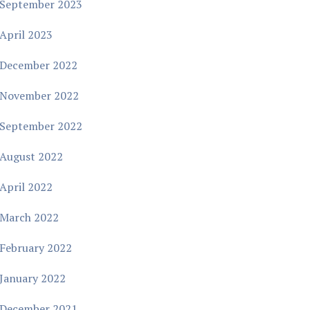
September 2023
April 2023
December 2022
November 2022
September 2022
August 2022
April 2022
March 2022
February 2022
January 2022
December 2021