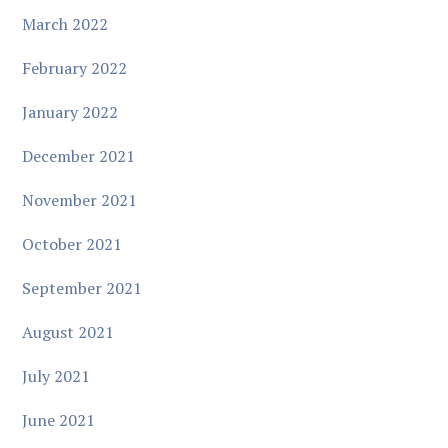
March 2022
February 2022
January 2022
December 2021
November 2021
October 2021
September 2021
August 2021
July 2021
June 2021