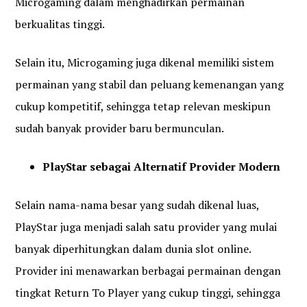
Microgaming dalam menghadirkan permainan
berkualitas tinggi.
Selain itu, Microgaming juga dikenal memiliki sistem
permainan yang stabil dan peluang kemenangan yang
cukup kompetitif, sehingga tetap relevan meskipun
sudah banyak provider baru bermunculan.
PlayStar sebagai Alternatif Provider Modern
Selain nama-nama besar yang sudah dikenal luas,
PlayStar juga menjadi salah satu provider yang mulai
banyak diperhitungkan dalam dunia slot online.
Provider ini menawarkan berbagai permainan dengan
tingkat Return To Player yang cukup tinggi, sehingga