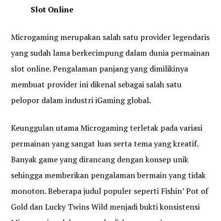
Slot Online
Microgaming merupakan salah satu provider legendaris
yang sudah lama berkecimpung dalam dunia permainan
slot online. Pengalaman panjang yang dimilikinya
membuat provider ini dikenal sebagai salah satu
pelopor dalam industri iGaming global.
Keunggulan utama Microgaming terletak pada variasi
permainan yang sangat luas serta tema yang kreatif.
Banyak game yang dirancang dengan konsep unik
sehingga memberikan pengalaman bermain yang tidak
monoton. Beberapa judul populer seperti Fishin’ Pot of
Gold dan Lucky Twins Wild menjadi bukti konsistensi