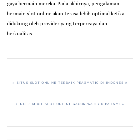
gaya bermain mereka. Pada akhirnya, pengalaman
bermain slot online akan terasa lebih optimal ketika
didukung oleh provider yang terpercaya dan
berkualitas.
PREVIOUS
« SITUS SLOT ONLINE TERBAIK PRAGMATIC DI INDONESIA
POST:
NEXT
JENIS SIMBOL SLOT ONLINE GACOR WAJIB DIPAHAMI »
POST: