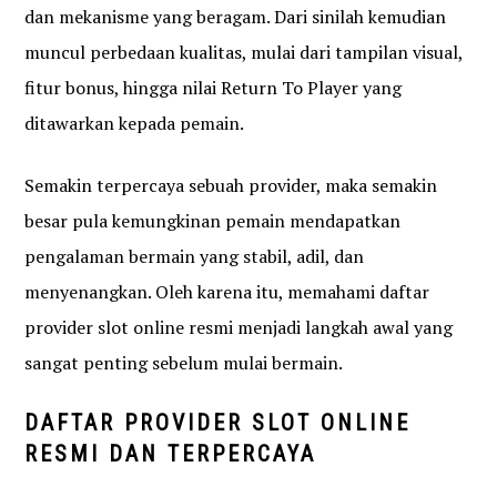
dan mekanisme yang beragam. Dari sinilah kemudian
muncul perbedaan kualitas, mulai dari tampilan visual,
fitur bonus, hingga nilai Return To Player yang
ditawarkan kepada pemain.
Semakin terpercaya sebuah provider, maka semakin
besar pula kemungkinan pemain mendapatkan
pengalaman bermain yang stabil, adil, dan
menyenangkan. Oleh karena itu, memahami daftar
provider slot online resmi menjadi langkah awal yang
sangat penting sebelum mulai bermain.
DAFTAR PROVIDER SLOT ONLINE
RESMI DAN TERPERCAYA