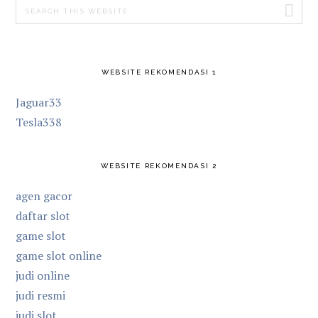
PRIMARY
Search
SIDEBAR
this
website
WEBSITE REKOMENDASI 1
Jaguar33
Tesla338
WEBSITE REKOMENDASI 2
agen gacor
daftar slot
game slot
game slot online
judi online
judi resmi
judi slot