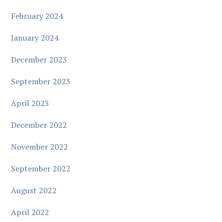
February 2024
January 2024
December 2023
September 2023
April 2023
December 2022
November 2022
September 2022
August 2022
April 2022