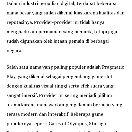
Dalam industri perjudian digital, terdapat beberapa
nama besar yang sudah dikenal luas karena kualitas dan
reputasinya. Provider-provider ini tidak hanya
menghadirkan permainan yang menarik, tetapi juga
sudah digunakan oleh jutaan pemain di berbagai
negara.
Salah satu nama yang paling populer adalah Pragmatic
Play, yang dikenal sebagai pengembang game slot
dengan kualitas visual tinggi serta efek suara yang
sangat imersif. Provider ini sering menjadi pilihan
utama karena menawarkan pengalaman bermain yang
terasa modern dan interaktif. Beberapa game
populernya seperti Gates of Olympus, Starlight