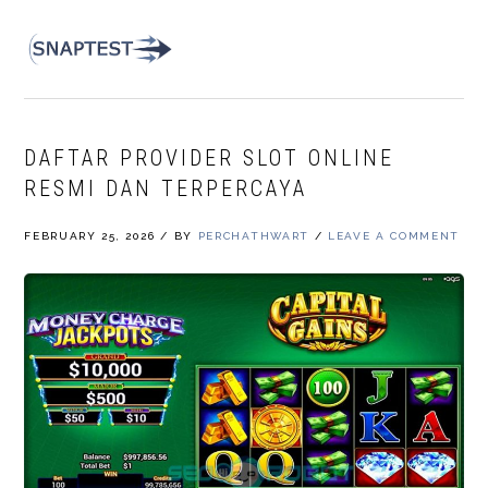
Skip
Skip
Skip
to
to
to
MENU
primary
main
primary
navigation
content
sidebar
DAFTAR PROVIDER SLOT ONLINE
RESMI DAN TERPERCAYA
FEBRUARY 25, 2026
/
BY
PERCHATHWART
/
LEAVE A COMMENT