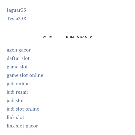
Jaguar33
Tesla338
WEBSITE REKOMENDASI 2
agen gacor
daftar slot
game slot
game slot online
judi online
judi resmi
judi slot
judi slot online
link slot
link slot gacor