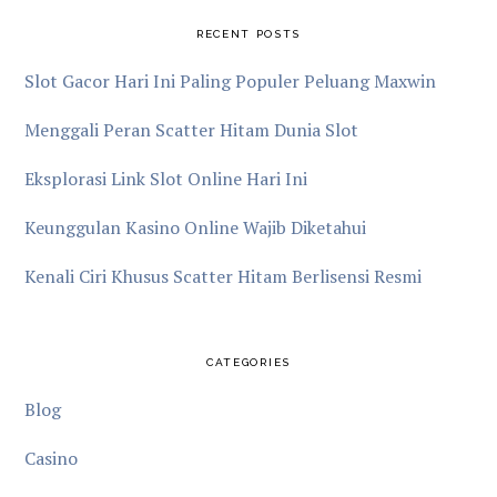
RECENT POSTS
Slot Gacor Hari Ini Paling Populer Peluang Maxwin
Menggali Peran Scatter Hitam Dunia Slot
Eksplorasi Link Slot Online Hari Ini
Keunggulan Kasino Online Wajib Diketahui
Kenali Ciri Khusus Scatter Hitam Berlisensi Resmi
CATEGORIES
Blog
Casino