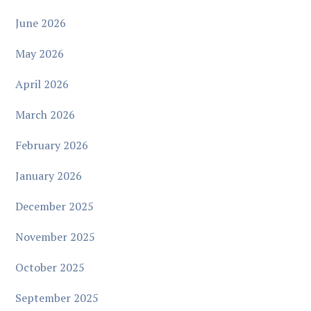
June 2026
May 2026
April 2026
March 2026
February 2026
January 2026
December 2025
November 2025
October 2025
September 2025