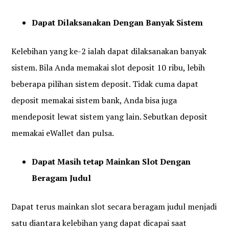
Dapat Dilaksanakan Dengan Banyak Sistem
Kelebihan yang ke-2 ialah dapat dilaksanakan banyak
sistem. Bila Anda memakai slot deposit 10 ribu, lebih
beberapa pilihan sistem deposit. Tidak cuma dapat
deposit memakai sistem bank, Anda bisa juga
mendeposit lewat sistem yang lain. Sebutkan deposit
memakai eWallet dan pulsa.
Dapat Masih tetap Mainkan Slot Dengan
Beragam Judul
Dapat terus mainkan slot secara beragam judul menjadi
satu diantara kelebihan yang dapat dicapai saat