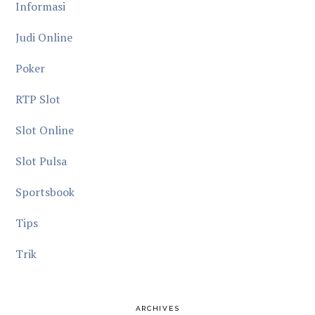
Informasi
Judi Online
Poker
RTP Slot
Slot Online
Slot Pulsa
Sportsbook
Tips
Trik
ARCHIVES