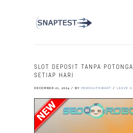
Skip
Skip
Skip
to
to
to
primary
main
primary
navigation
content
sidebar
SLOT DEPOSIT TANPA POTONG
SETIAP HARI
DECEMBER 21, 2024
/
BY
PERCHATHWART
/
LEAVE 