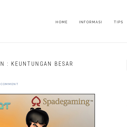
HOME
INFORMASI
TIPS
JUDI ONLINE
SLOT PULSA
AN : KEUNTUNGAN BESAR
SLOT ONLINE
CASINO
A COMMENT
SPORTSBOOK
POKER
TOGEL
FISHING GAMES