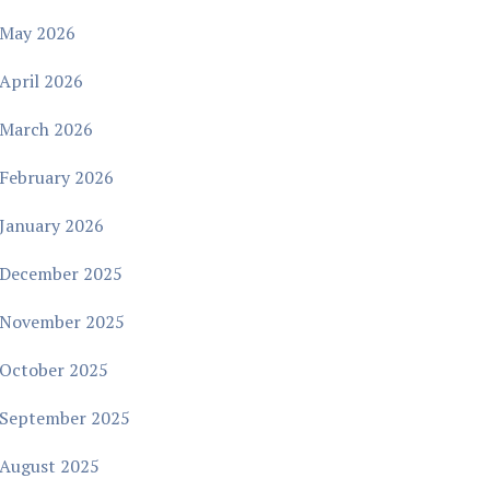
May 2026
April 2026
March 2026
February 2026
January 2026
December 2025
November 2025
October 2025
September 2025
August 2025