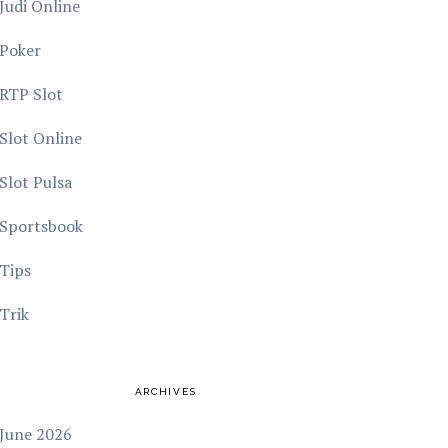
Judi Online
Poker
RTP Slot
Slot Online
Slot Pulsa
Sportsbook
Tips
Trik
ARCHIVES
June 2026